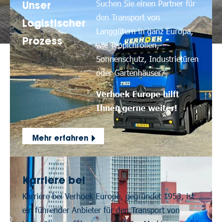
Suchen Sie einen Partner für
Unser
den Transport von
Logistischer
Langgütern in ganz Europa,
Prozess
wie Teppichrollen,
Sonnenschutz, Industrietüren
oder Gartenhäuser?
Verhoek Europe hilft
Ihnen gerne weiter!
Mehr erfahren
Karriere bei
Karriere bei Verhoek Europe, gegründet 1953, ist
ein führender Anbieter für den Transport von