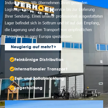
Industrietüren. Wir übernehmen Ihren gesamten
Logistikprozess – vom Abholservice bis zur Lieferung
Ihrer Sendung. Eines unserer professionell ausgestatteten
Lager befindet sich in Sottrum und ist auf den Empfang,
die Lagerung und den Transport von empfindlichen
Langgütern in ganz Europa spezialisiert.
Neugierig auf mehr?
Feinkörnige Distribution
Internationaler Transport
Zoll- und Zollabwicklung
Lagerhaltung