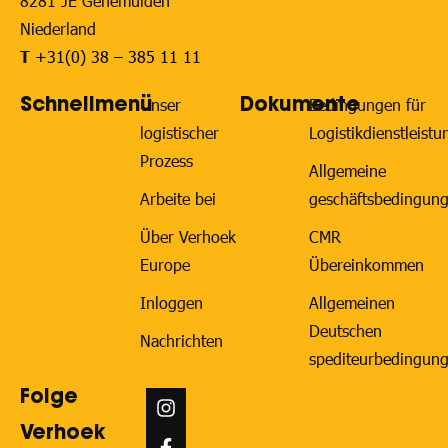
8281 JE Genemuiden
Niederland
T
+31(0) 38 – 385 11 11
Schnellmenü
Dokumente
Unser
Bedingungen für
logistischer
Logistikdienstleist
Prozess
Allgemeine
Arbeite bei
geschäftsbedingun
Über Verhoek
CMR
Europe
Übereinkommen
Inloggen
Allgemeinen
Deutschen
Nachrichten
spediteurbedingun
Folge
Verhoek