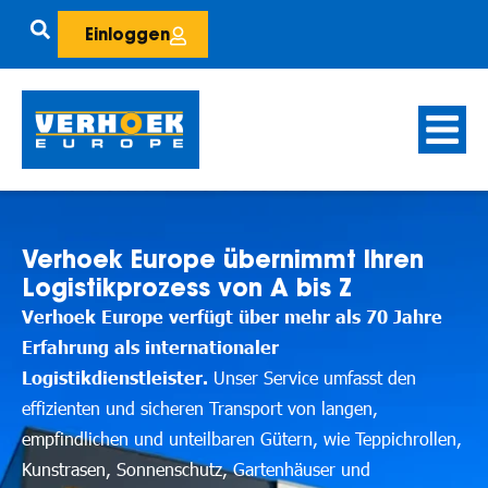
Einloggen
Verhoek Europe übernimmt Ihren
Logistikprozess von A bis Z
Verhoek Europe verfügt über mehr als 70 Jahre
Erfahrung als internationaler
Logistikdienstleister.
Unser Service umfasst den
effizienten und sicheren Transport von langen,
empfindlichen und unteilbaren Gütern, wie Teppichrollen,
Kunstrasen, Sonnenschutz, Gartenhäuser und