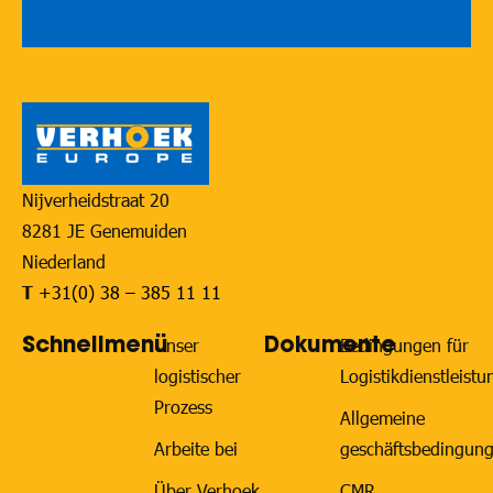
Nijverheidstraat 20
8281 JE Genemuiden
Niederland
T
+31(0) 38 – 385 11 11
Schnellmenü
Dokumente
Unser
Bedingungen für
logistischer
Logistikdienstleist
Prozess
Allgemeine
Arbeite bei
geschäftsbedingun
Über Verhoek
CMR